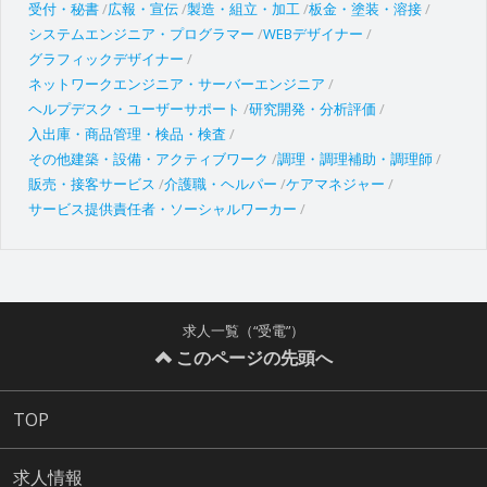
受付・秘書
広報・宣伝
製造・組立・加工
板金・塗装・溶接
システムエンジニア・プログラマー
WEBデザイナー
グラフィックデザイナー
ネットワークエンジニア・サーバーエンジニア
ヘルプデスク・ユーザーサポート
研究開発・分析評価
入出庫・商品管理・検品・検査
その他建築・設備・アクティブワーク
調理・調理補助・調理師
販売・接客サービス
介護職・ヘルパー
ケアマネジャー
サービス提供責任者・ソーシャルワーカー
求人一覧（“受電”）
このページの先頭へ
TOP
求人情報