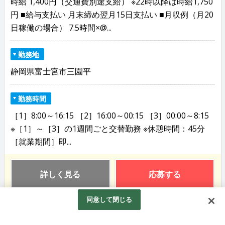
時給 1,400円（交通費別途支給） ※22時以降は時給1,750
円 ■給与支払い 月末締め翌月15日支払い ■月収例（月20
日稼働の場合） 7.5時間×@...
勤務地
静岡県富士宮市三園平
勤務時間
［1］8:00～16:15 ［2］16:00～00:15 ［3］00:00～8:15
※［1］～［3］の1週間ごと交替勤務 ※休憩時間：45分
［就業期間］即...
詳しく見る
応募する
同意して閉じる
2026.07.31 更新