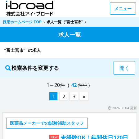
メニュー
採用ホームページ TOP
›
求人一覧（“富士宮市” ）
求人一覧
“富士宮市” の求人
検索条件を変更する
開く
1～20件（
42
件中）
1
2
3
»
2026.08.04 更新
医薬品メーカーでの試験補助スタッフ
未経験OK！年間休日120日
NEW