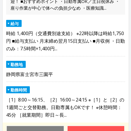
迎！ ■おすすめポイント ・日勤専属OK／土日祝休み ・
座り作業が中心で体への負担少なめ ・医療知識...
給与
時給 1,400円（交通費別途支給） ※22時以降は時給1,750
円 ■給与支払い 月末締め翌月15日支払い ■月収例 ・日勤
のみ：7.5時間×1,400円...
勤務地
静岡県富士宮市三園平
勤務時間
［1］8:00～16:15、［2］16:00～24:15 ※［1］と［2］の
1週間ごと交替勤務。日勤専属もOKです！ ※休憩時間：
45分 ［就業期間］即日～長...