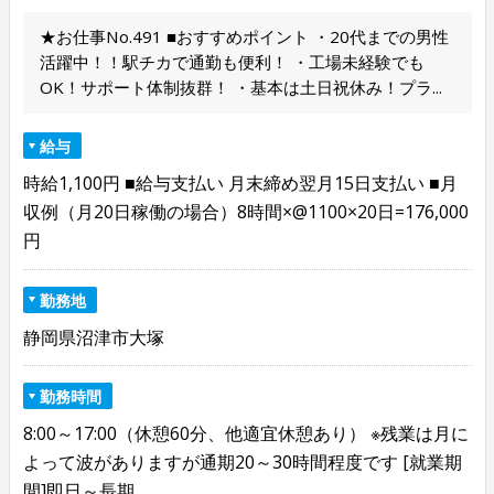
★お仕事No.491 ■おすすめポイント ・20代までの男性
活躍中！！駅チカで通勤も便利！ ・工場未経験でも
OK！サポート体制抜群！ ・基本は土日祝休み！プラ...
給与
時給1,100円 ■給与支払い 月末締め翌月15日支払い ■月
収例（月20日稼働の場合）8時間×@1100×20日=176,000
円
勤務地
静岡県沼津市大塚
勤務時間
8:00～17:00（休憩60分、他適宜休憩あり） ※残業は月に
よって波がありますが通期20～30時間程度です [就業期
間]即日～長期