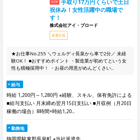
手取り17万円くらいで土日
NEW
祝休み！女性活躍中の職場で
す！
株式会社アイ・ブロード
派遣社員
★お仕事No.255 ＼ウェルディ長泉から車で2分／ 未経
験OK！ ■おすすめポイント ・製造業が初めてという女
性も積極採用中！ ・お昼の用意がめんどくさい...
給与
時給 1,200円～1,280円 ※経験、スキル、保有免許による
■給与支払い 月末締め翌月15日支払い ■月収例（月20日
稼働の場合）8時間×時給1,20...
勤務地
静岡県駿東郡長泉町 ※当社派遣先