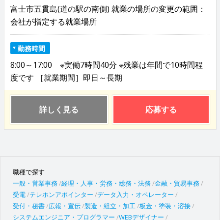
富士市五貫島(道の駅の南側) 就業の場所の変更の範囲：
会社が指定する就業場所
勤務時間
8:00～17:00 ※実働7時間40分 ※残業は年間で10時間程
度です ［就業期間］即日～長期
詳しく見る
応募する
職種で探す
一般・営業事務
経理・人事・労務・総務・法務
金融・貿易事務
受電
テレホンアポインター
データ入力・オペレーター
受付・秘書
広報・宣伝
製造・組立・加工
板金・塗装・溶接
システムエンジニア・プログラマー
WEBデザイナー