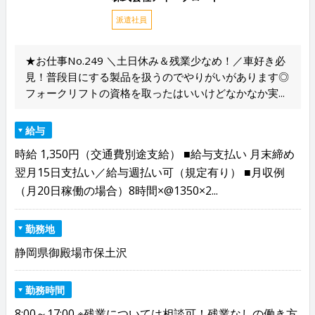
派遣社員
★お仕事No.249 ＼土日休み＆残業少なめ！／車好き必
見！普段目にする製品を扱うのでやりがいがあります◎
フォークリフトの資格を取ったはいいけどなかなか実...
給与
時給 1,350円（交通費別途支給） ■給与支払い 月末締め
翌月15日支払い／給与週払い可（規定有り） ■月収例
（月20日稼働の場合）8時間×@1350×2...
勤務地
静岡県御殿場市保土沢
勤務時間
8:00～17:00 ※残業については相談可！残業なしの働き方