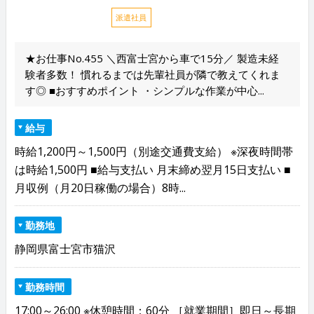
派遣社員
★お仕事No.455 ＼西富士宮から車で15分／ 製造未経
験者多数！ 慣れるまでは先輩社員が隣で教えてくれま
す◎ ■おすすめポイント ・シンプルな作業が中心...
給与
時給1,200円～1,500円（別途交通費支給） ※深夜時間帯
は時給1,500円 ■給与支払い 月末締め翌月15日支払い ■
月収例（月20日稼働の場合）8時...
勤務地
静岡県富士宮市猫沢
勤務時間
17:00～26:00 ※休憩時間：60分 ［就業期間］即日～長期