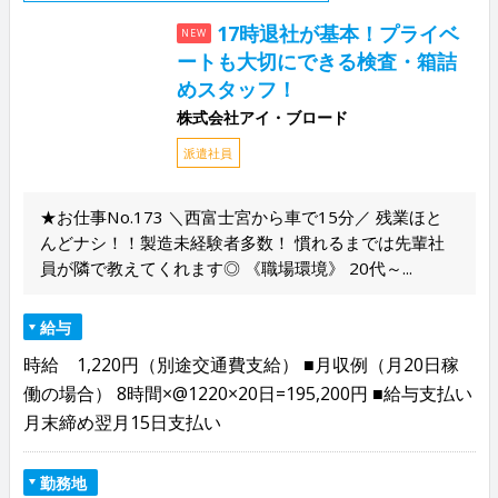
17時退社が基本！プライベ
NEW
ートも大切にできる検査・箱詰
めスタッフ！
株式会社アイ・ブロード
派遣社員
★お仕事No.173 ＼西富士宮から車で15分／ 残業ほと
んどナシ！！製造未経験者多数！ 慣れるまでは先輩社
員が隣で教えてくれます◎ 《職場環境》 20代～...
給与
時給 1,220円（別途交通費支給） ■月収例（月20日稼
働の場合） 8時間×@1220×20日=195,200円 ■給与支払い
月末締め翌月15日支払い
勤務地