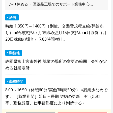
かり休める ・医薬品工場でのサポート業務中心 ...
給与
時給 1,350円～1400円（別途、交遊費規程支給/昇給あ
り） ■給与支払い 月末締め翌月15日支払い ■月収例（月
20日稼働の場合） 7.83時間×@1...
勤務地
静岡県富士宮市外神 就業の場所の変更の範囲：会社が定
める就業場所
勤務時間
8:00～16:50（休憩60分/実働7時間50分） ※残業少なめで
す。 ［就業期間］即日～長期 契約の更新：有（出勤
率、勤務態度、仕事習熟度により判断する）