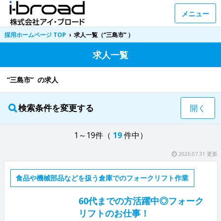
メニュー
採用ホームページ TOP
›
求人一覧（“三島市” ）
求人一覧
“三島市” の求人
検索条件を変更する
開く
1～19件（
19
件中）
2026.07.31 更新
食品や機械部品などを扱う倉庫でのフォークリフト作業
60代までの方活躍中◎フォーク
リフトのお仕事！