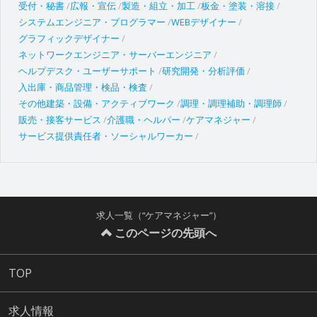
受付・秘書
広報・宣伝
製造・組立・加工
板金・塗装・溶接
システムエンジニア・プログラマー
WEBデザイナー
グラフィックデザイナー
ネットワークエンジニア・サーバーエンジニア
ヘルプデスク・ユーザーサポート
研究開発・分析評価
入出庫・商品管理・検品・検査
その他建築・設備・アクティブワーク
調理・調理補助・調理師
販売・接客サービス
介護職・ヘルパー
ケアマネジャー
サービス提供責任者・ソーシャルワーカー
求人一覧（“ケアマネジャー”）
このページの先頭へ
TOP
求人情報