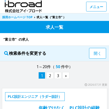
メニュー
採用ホームページ TOP
›
求人一覧（“富士市” ）
求人一覧
“富士市” の求人
検索条件を変更する
開く
1～20件（
50
件中）
1
2
3
»
2026.07.31 更新
PLC設計エンジニア（ラダー設計）
年齢ではなく、PLC設計の経験