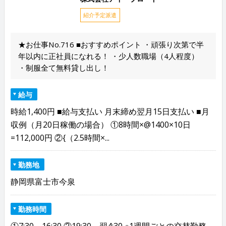
紹介予定派遣
★お仕事No.716 ■おすすめポイント ・頑張り次第で半
年以内に正社員になれる！ ・少人数職場（4人程度）
・制服全て無料貸し出し！
給与
時給1,400円 ■給与支払い 月末締め翌月15日支払い ■月
収例（月20日稼働の場合） ①8時間×@1400×10日
=112,000円 ②{（2.5時間×...
勤務地
静岡県富士市今泉
勤務時間
①7:30～16:30 ②19:30～翌4:30 ※1週間ごとの交替勤務