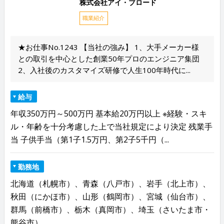
株式会社アイ・ブロード
職業紹介
★お仕事No.1243 【当社の強み】 1、大手メーカー様
との取引を中心とした創業50年プロのエンジニア集団
2、入社後のカスタマイズ研修で人生100年時代に...
給与
年収350万円～500万円 基本給20万円以上 ※経験・スキ
ル・年齢を十分考慮した上で当社規定により決定 残業手
当 子供手当（第1子1.5万円、第2子5千円（...
勤務地
北海道（札幌市）、青森（八戸市）、岩手（北上市）、
秋田（にかほ市）、山形（鶴岡市）、宮城（仙台市）、
群馬（前橋市）、栃木（真岡市）、埼玉（さいたま市・
熊谷市）、...