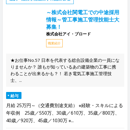
～株式会社関電工での中途採用
情報～管工事施工管理技能士大
募集！
株式会社アイ・ブロード
職業紹介
★お仕事No.57 日本を代表する総合設備企業の一員にな
りませんか？ 誰もが知っているあの建築物の工事に携
わることが出来るかも？！ 若き電気工事施工管理技
士、...
給与
月給 25万円～（交通費別途支給） ※経験・スキルによる
年収例 25歳／550万、30歳／610万、35歳／800万、
40歳／920万、45歳／1030万 ※...