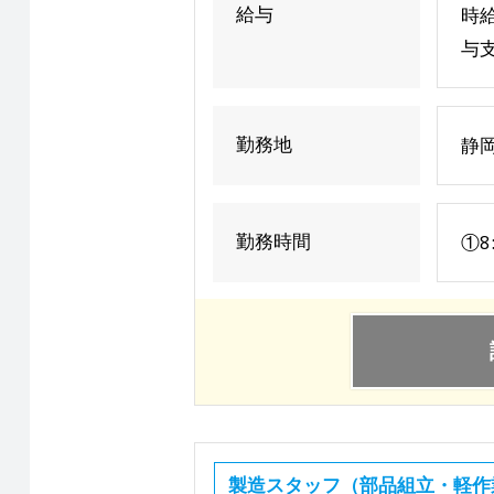
給与
時給
与
勤務地
静
勤務時間
①8
製造スタッフ（部品組立・軽作