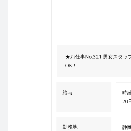
★お仕事No.321 男女スタ
OK！
給与
時給
20
勤務地
静