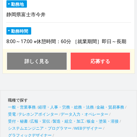
勤務地
静岡県富士市今井
勤務時間
8:00～17:00 ※休憩時間：60分 ［就業期間］即日～長期
詳しく見る
応募する
職種で探す
一般・営業事務
経理・人事・労務・総務・法務
金融・貿易事務
受電
テレホンアポインター
データ入力・オペレーター
受付・秘書
広報・宣伝
製造・組立・加工
板金・塗装・溶接
システムエンジニア・プログラマー
WEBデザイナー
グラフィックデザイナー