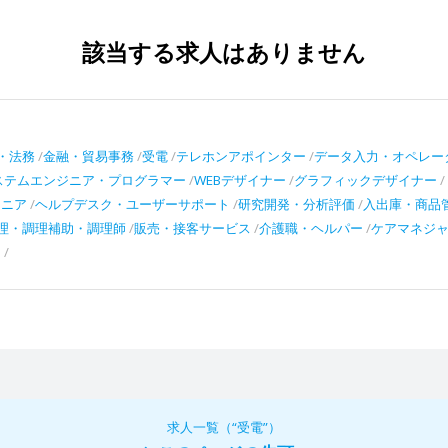
該当する求人はありません
・法務
金融・貿易事務
受電
テレホンアポインター
データ入力・オペレー
ステムエンジニア・プログラマー
WEBデザイナー
グラフィックデザイナー
ジニア
ヘルプデスク・ユーザーサポート
研究開発・分析評価
入出庫・商品
理・調理補助・調理師
販売・接客サービス
介護職・ヘルパー
ケアマネジ
ー
求人一覧（“受電”）