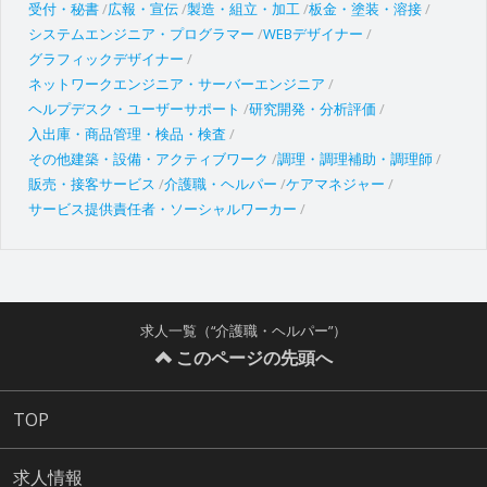
受付・秘書
広報・宣伝
製造・組立・加工
板金・塗装・溶接
システムエンジニア・プログラマー
WEBデザイナー
グラフィックデザイナー
ネットワークエンジニア・サーバーエンジニア
ヘルプデスク・ユーザーサポート
研究開発・分析評価
入出庫・商品管理・検品・検査
その他建築・設備・アクティブワーク
調理・調理補助・調理師
販売・接客サービス
介護職・ヘルパー
ケアマネジャー
サービス提供責任者・ソーシャルワーカー
求人一覧（“介護職・ヘルパー”）
このページの先頭へ
TOP
求人情報